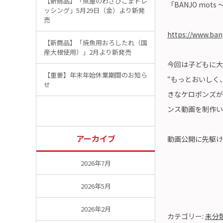
【新商品】「魚屋のわさびごまドレ
「BANJO mo
ッシング」5月29日（金）より新発
売
https://www.ban
【新商品】「焼魚用おろしたれ（国
産大根使用）」2月より新発売
今回は子どもに大
【重要】年末年始休業期間のお知ら
“もっとおいしく
せ
きなケロポンズが
ンス動画を制作い
アーカイブ
動画公開に先駆け
2026年7月
2026年5月
2026年2月
カテゴリー:
未分