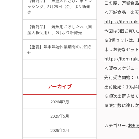
【新商品】「魚屋のわさびごまドレ
この度、万城食品
ッシング」5月29日（金）より新発
＜万城食品 楽天
売
https://item.rak
【新商品】「焼魚用おろしたれ（国
今回は3個お買い
産大根使用）」2月より新発売
※3個セットは、
【重要】年末年始休業期間のお知ら
↓↓お得なセット
せ
https://item.rak
＜販売スケジュー
先行受注開始：1
アーカイブ
出荷開始：10月
※順次出荷させて
2026年7月
※限定数に達し次
2026年5月
カテゴリー:
お知
2026年2月