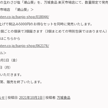
の生わさび塩「潮山葵」を、万城食品 楽天市場店にて、数量限定で発
市場店 「潮山葵」＞
uten.co.jp/banjo-shop/018044/
上げで税込み5000円のお得なセットを同時に発売いたします。
1個ごとの個装で3個届きます（3個まとめての特別包装ではありません
はこちらから
uten.co.jp/banjo-shop/062176/
ル＞
0月1日（金）
4日（月）
いただきます。
第、販売を終了いたします。
らせ
| 投稿日:
2021年10月1日
|
投稿者:
万城食品