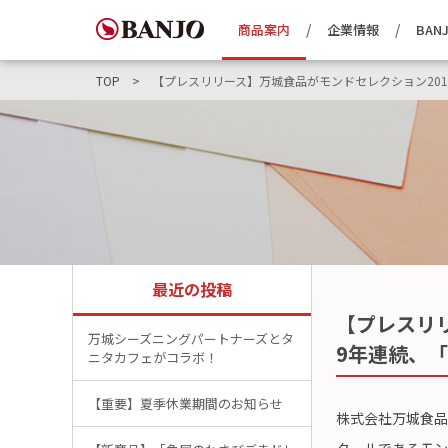
商品案内
企業情報
BANJ
TOP
【プレスリリース】万城食品がモンドセレクション20
最近の投稿
【プレスリ
万城シーズニングパートナーズとタ
9年連続、
ニタカフェがコラボ！
【重要】夏季休業期間のお知らせ
株式会社万城食品
クールである
モン