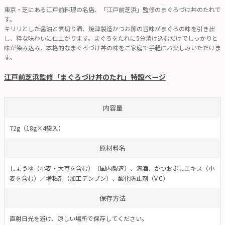
東京・芝にある江戸前料理の名店、「江戸前芝浜」監修のまぐろづけ丼のたれで
す。
キリリとした醤油と煮切り酒、焼津製造かつお節の旨味がまぐろの味を引き出
し、粋な味わいに仕上がります。まぐろをたれに5分漬け込むだけでしっかりと
味が染み込み、本格的なまぐろづけ丼の味をご家庭で手軽にお楽しみいただけま
す。
江戸前芝浜監修「まぐろづけ丼のたれ」特設ページ
内容量
72g（18g×4袋入）
原材料名
しょうゆ（小麦・大豆を含む）（国内製造）、清酒、かつおぶしエキス（小
麦を含む）／増粘剤（加工デンプン）、酸化防止剤（V.C）
保存方法
直射日光を避け、涼しい場所で保存してください。