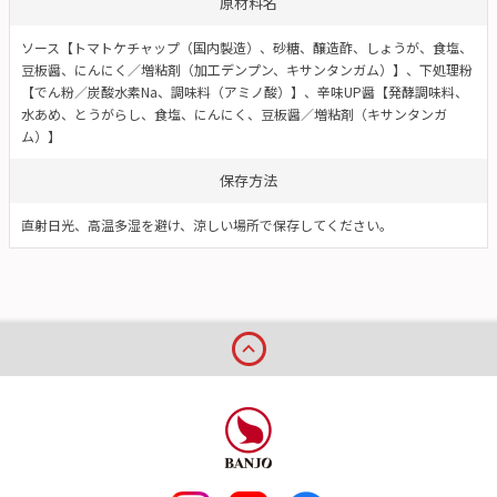
原材料名
ソース【トマトケチャップ（国内製造）、砂糖、醸造酢、しょうが、食塩、
豆板醤、にんにく／増粘剤（加工デンプン、キサンタンガム）】、下処理粉
【でん粉／炭酸水素Na、調味料（アミノ酸）】、辛味UP醤【発酵調味料、
水あめ、とうがらし、食塩、にんにく、豆板醤／増粘剤（キサンタンガ
ム）】
保存方法
直射日光、高温多湿を避け、涼しい場所で保存してください。