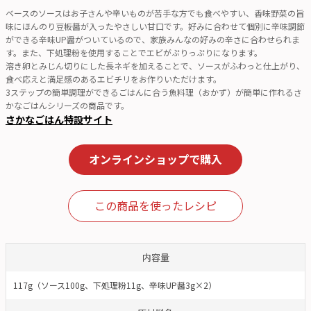
ベースのソースはお子さんや辛いものが苦手な方でも食べやすい、香味野菜の旨
味にほんのり豆板醤が入ったやさしい甘口です。好みに合わせて個別に辛味調節
ができる辛味UP醤がついているので、家族みんなの好みの辛さに合わせられま
す。また、下処理粉を使用することでエビがぷりっぷりになります。
溶き卵とみじん切りにした長ネギを加えることで、ソースがふわっと仕上がり、
食べ応えと満足感のあるエビチリをお作りいただけます。
3ステップの簡単調理ができるごはんに合う魚料理（おかず）が簡単に作れるさ
かなごはんシリーズの商品です。
さかなごはん特設サイト
オンラインショップで購入
この商品を使ったレシピ
内容量
117g（ソース100g、下処理粉11g、辛味UP醤3g×2）